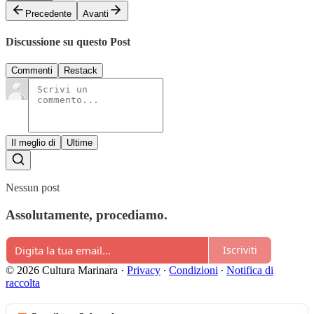
Precedente
Avanti
Discussione su questo Post
Commenti
Restack
Il meglio di
Ultime
Nessun post
Assolutamente, procediamo.
Iscriviti
© 2026 Cultura Marinara
·
Privacy
∙
Condizioni
∙
Notifica di
raccolta