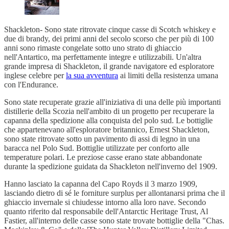
Shackleton- Sono state ritrovate cinque casse di Scotch whiskey e
due di brandy, dei primi anni del secolo scorso che per più di 100
anni sono rimaste congelate sotto uno strato di ghiaccio
nell'Antartico, ma perfettamente integre e utilizzabili. Un'altra
grande impresa di Shackleton, il grande navigatore ed esploratore
inglese celebre per
la sua avventura
ai limiti della resistenza umana
con l'Endurance.
Sono state recuperate grazie all'iniziativa di una delle più importanti
distillerie della Scozia nell'ambito di un progetto per recuperare la
capanna della spedizione alla conquista del polo sud. Le bottiglie
che appartenevano all'esploratore britannico, Ernest Shackleton,
sono state ritrovate sotto un pavimento di assi di legno in una
baracca nel Polo Sud. Bottiglie utilizzate per conforto alle
temperature polari. Le preziose casse erano state abbandonate
durante la spedizione guidata da Shackleton nell'inverno del 1909.
Hanno lasciato la capanna del Capo Royds il 3 marzo 1909,
lasciando dietro di sé le forniture surplus per allontanarsi prima che il
ghiaccio invernale si chiudesse intorno alla loro nave. Secondo
quanto riferito dal responsabile dell'Antarctic Heritage Trust, Al
Fastier, all'interno delle casse sono state trovate bottiglie della "Chas.