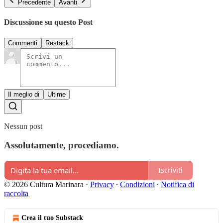
Precedente
Avanti
Discussione su questo Post
Commenti
Restack
Il meglio di
Ultime
Nessun post
Assolutamente, procediamo.
Iscriviti
© 2026 Cultura Marinara
·
Privacy
∙
Condizioni
∙
Notifica di
raccolta
Crea il tuo Substack