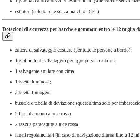
1 pompa o altro attrezzo di esaurimento (solo barche senza ma
estintori (solo barche senza marchio "CE")
Dotazioni di sicurezza per barche e gommoni entro le 12 miglia da
zattera di salvataggio costiera (per tutte le persone a bordo);
1 giubbotto di salvataggio per ogni persona a bordo;
1 salvagente anulare con cima
1 boetta luminosa;
2 boetta fumogena
bussola e tabella di deviazione (quest'ultima solo per imbarcazio
2 fuochi a mano a luce rossa
2 razzi a paracadute a luce rossa
fanali regolamentari (in caso di navigazione diurna fino a 12 mig