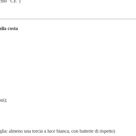
rchio "CE")
lla costa
ni);
lia: almeno una torcia a luce bianca, con batterie di rispetto)