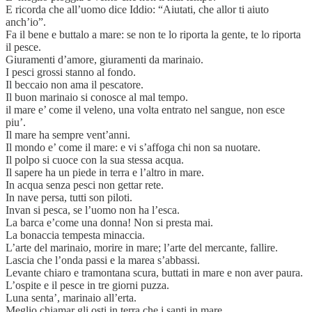
E ricorda che all’uomo dice Iddio: “Aiutati, che allor ti aiuto
anch’io”.
Fa il bene e buttalo a mare: se non te lo riporta la gente, te lo riporta
il pesce.
Giuramenti d’amore, giuramenti da marinaio.
I pesci grossi stanno al fondo.
Il beccaio non ama il pescatore.
Il buon marinaio si conosce al mal tempo.
il mare e’ come il veleno, una volta entrato nel sangue, non esce
piu’.
Il mare ha sempre vent’anni.
Il mondo e’ come il mare: e vi s’affoga chi non sa nuotare.
Il polpo si cuoce con la sua stessa acqua.
Il sapere ha un piede in terra e l’altro in mare.
In acqua senza pesci non gettar rete.
In nave persa, tutti son piloti.
Invan si pesca, se l’uomo non ha l’esca.
La barca e’come una donna! Non si presta mai.
La bonaccia tempesta minaccia.
L’arte del marinaio, morire in mare; l’arte del mercante, fallire.
Lascia che l’onda passi e la marea s’abbassi.
Levante chiaro e tramontana scura, buttati in mare e non aver paura.
L’ospite e il pesce in tre giorni puzza.
Luna senta’, marinaio all’erta.
Meglio chiamar gli osti in terra che i santi in mare.