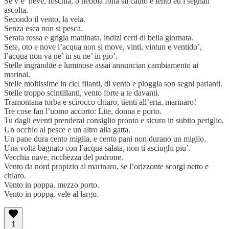
Se v’e’ neve, foschia, o nebbia folta sii cauto e lento ed i segnali
ascolta.
Secondo il vento, la vela.
Senza esca non si pesca.
Serata rossa e grigia mattinata, indizi certi di bella giornata.
Sete, oto e nove l’acqua non si move, vinti, vintun e ventido’,
l’acqua non va ne’ in su ne’ in gio’.
Stelle ingrandite e luminose assai annuncian cambiamento ai
marinai.
Stelle moltissime in ciel filanti, di vento e pioggia son segni parlanti.
Stelle troppo scintillanti, vento forte a te davanti.
Tramontana torba e scirocco chiaro, tienti all’erta, marinaro!
Tre cose fan l’uomo accorto: Lite, donna e porto.
Tu dagli eventi prenderai consiglio pronto e sicuro in subito periglio.
Un occhio al pesce e un altro alla gatta.
Un pane dura cento miglia, e cento pani non durano un miglio.
Una volta bagnato con l’acqua salata, non ti asciughi piu’.
Vecchia nave, ricchezza del padrone.
Vento da nord propizio al marinaro, se l’orizzonte scorgi netto e
chiaro.
Vento in poppa, mezzo porto.
Vento in poppa, vele al largo.
1