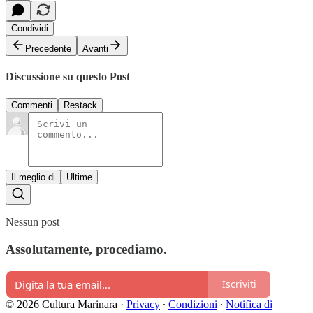
Condividi
Precedente
Avanti
Discussione su questo Post
Commenti
Restack
Il meglio di
Ultime
Nessun post
Assolutamente, procediamo.
Iscriviti
© 2026 Cultura Marinara
·
Privacy
∙
Condizioni
∙
Notifica di