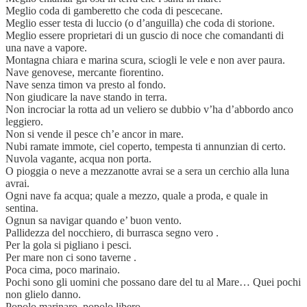
Meglio coda di gamberetto che coda di pescecane.
Meglio esser testa di luccio (o d’anguilla) che coda di storione.
Meglio essere proprietari di un guscio di noce che comandanti di
una nave a vapore.
Montagna chiara e marina scura, sciogli le vele e non aver paura.
Nave genovese, mercante fiorentino.
Nave senza timon va presto al fondo.
Non giudicare la nave stando in terra.
Non incrociar la rotta ad un veliero se dubbio v’ha d’abbordo anco
leggiero.
Non si vende il pesce ch’e ancor in mare.
Nubi ramate immote, ciel coperto, tempesta ti annunzian di certo.
Nuvola vagante, acqua non porta.
O pioggia o neve a mezzanotte avrai se a sera un cerchio alla luna
avrai.
Ogni nave fa acqua; quale a mezzo, quale a proda, e quale in
sentina.
Ognun sa navigar quando e’ buon vento.
Pallidezza del nocchiero, di burrasca segno vero .
Per la gola si pigliano i pesci.
Per mare non ci sono taverne .
Poca cima, poco marinaio.
Pochi sono gli uomini che possano dare del tu al Mare… Quei pochi
non glielo danno.
Popolo marinaro, popolo libero.