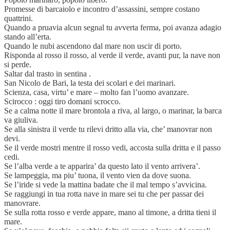
Promesse di barcaiolo e incontro d’assassini, sempre costano
quattrini.
Quando a pruavia alcun segnal tu avverta ferma, poi avanza adagio
stando all’erta.
Quando le nubi ascendono dal mare non uscir di porto.
Risponda al rosso il rosso, al verde il verde, avanti pur, la nave non
si perde.
Saltar dal trasto in sentina .
San Nicolo de Bari, la testa dei scolari e dei marinari.
Scienza, casa, virtu’ e mare – molto fan l’uomo avanzare.
Scirocco : oggi tiro domani scrocco.
Se a calma notte il mare brontola a riva, al largo, o marinar, la barca
va giuliva.
Se alla sinistra il verde tu rilevi dritto alla via, che’ manovrar non
devi.
Se il verde mostri mentre il rosso vedi, accosta sulla dritta e il passo
cedi.
Se l’alba verde a te apparira’ da questo lato il vento arrivera’.
Se lampeggia, ma piu’ tuona, il vento vien da dove suona.
Se l’iride si vede la mattina badate che il mal tempo s’avvicina.
Se raggiungi in tua rotta nave in mare sei tu che per passar dei
manovrare.
Se sulla rotta rosso e verde appare, mano al timone, a dritta tieni il
mare.