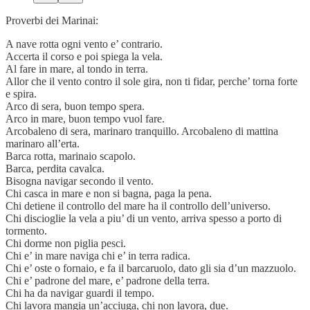
Proverbi dei Marinai:
A nave rotta ogni vento e’ contrario.
Accerta il corso e poi spiega la vela.
Al fare in mare, al tondo in terra.
Allor che il vento contro il sole gira, non ti fidar, perche’ torna forte
e spira.
Arco di sera, buon tempo spera.
Arco in mare, buon tempo vuol fare.
Arcobaleno di sera, marinaro tranquillo. Arcobaleno di mattina
marinaro all’erta.
Barca rotta, marinaio scapolo.
Barca, perdita cavalca.
Bisogna navigar secondo il vento.
Chi casca in mare e non si bagna, paga la pena.
Chi detiene il controllo del mare ha il controllo dell’universo.
Chi discioglie la vela a piu’ di un vento, arriva spesso a porto di
tormento.
Chi dorme non piglia pesci.
Chi e’ in mare naviga chi e’ in terra radica.
Chi e’ oste o fornaio, e fa il barcaruolo, dato gli sia d’un mazzuolo.
Chi e’ padrone del mare, e’ padrone della terra.
Chi ha da navigar guardi il tempo.
Chi lavora mangia un’acciuga, chi non lavora, due.