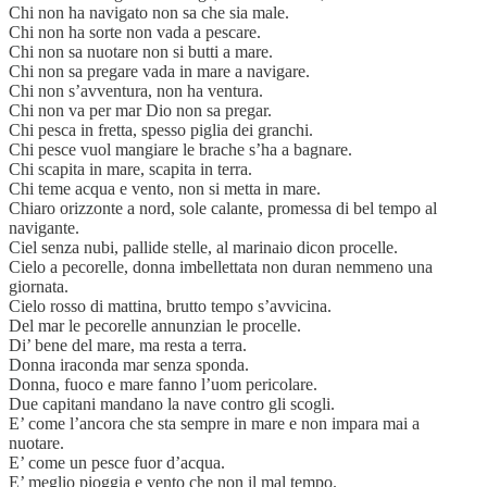
Chi non ha navigato non sa che sia male.
Chi non ha sorte non vada a pescare.
Chi non sa nuotare non si butti a mare.
Chi non sa pregare vada in mare a navigare.
Chi non s’avventura, non ha ventura.
Chi non va per mar Dio non sa pregar.
Chi pesca in fretta, spesso piglia dei granchi.
Chi pesce vuol mangiare le brache s’ha a bagnare.
Chi scapita in mare, scapita in terra.
Chi teme acqua e vento, non si metta in mare.
Chiaro orizzonte a nord, sole calante, promessa di bel tempo al
navigante.
Ciel senza nubi, pallide stelle, al marinaio dicon procelle.
Cielo a pecorelle, donna imbellettata non duran nemmeno una
giornata.
Cielo rosso di mattina, brutto tempo s’avvicina.
Del mar le pecorelle annunzian le procelle.
Di’ bene del mare, ma resta a terra.
Donna iraconda mar senza sponda.
Donna, fuoco e mare fanno l’uom pericolare.
Due capitani mandano la nave contro gli scogli.
E’ come l’ancora che sta sempre in mare e non impara mai a
nuotare.
E’ come un pesce fuor d’acqua.
E’ meglio pioggia e vento che non il mal tempo.