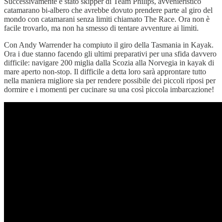
Successivamente è stato skipper di Team Philips, avvenieristico
catamarano bi-albero che avrebbe dovuto prendere parte al giro del
mondo con catamarani senza limiti chiamato The Race. Ora non è
facile trovarlo, ma non ha smesso di tentare avventure ai limiti.
Con Andy Warrender ha compiuto il giro della Tasmania in Kayak.
Ora i due stanno facendo gli ultimi preparativi per una sfida davvero
difficile: navigare 200 miglia dalla Scozia alla Norvegia in kayak di
mare aperto non-stop. Il difficile a detta loro sarà approntare tutto
nella maniera migliore sia per rendere possibile dei piccoli riposi per
dormire e i momenti per cucinare su una così piccola imbarcazione!