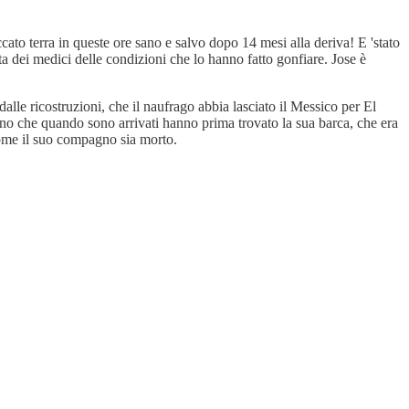
ato terra in queste ore sano e salvo dopo 14 mesi alla deriva! E 'stato
ta dei medici delle condizioni che lo hanno fatto gonfiare. Jose è
lle ricostruzioni, che il naufrago abbia lasciato il Messico per El
o che quando sono arrivati ​​hanno prima trovato la sua barca, che era
 come il suo compagno sia morto.