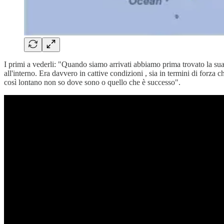
I primi a vederli: "Quando siamo arrivati ​​abbiamo prima trovato la su
all'interno. Era davvero in cattive condizioni , sia in termini di forz
così lontano non so dove sono o quello che è successo".