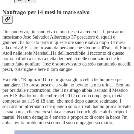
Naufrago per 14 mesi in mare salvo
"Io sono vivo, io sono vivo e non riesco a crederci". Il pescatore
messicano Jose Salvador Albarengo 37 pescatore di squali e
gamberi, ha toccato terra in queste ore sano e salvo dopo 14 mesi
alla deriva! E 'stato trovato da persone che vivono sull'isola di Ebon
Atoll nelle isole Marshall.Ha dell'incredibile il racconto di questo
uomo paffuto a causa a detta dei medici delle condizioni che lo
hanno fatto gonfiare. Jose è sopravvissuto da solo catturando uccelli,
pesci, tartarughe e bere il loro sangue.
Ha detto: "Ringrazio Dio e ringrazio gli uccelli che ho preso per
mangiare. Ho preso pesce e a volte ho bevuto la mia urina '. Sembra
per ora dalle ricostruzioni, che il naufrago abbia lasciato il Messico
per El Salvador nel dicembre del 2012 con un compagno, di età
compresa tra i 15 ei 18 anni, che morì dopo quattro settimane. I
soccorritori affermano che quando sono arrivati ​​hanno prima trovato
la sua barca, che era cresciuta a causa di conchiglie e altri cirripedi
marini. Nessun dettaglio è emerso a proposito di come la barca 7m
abbia avuto problemi o si come il suo compagno sia morto.