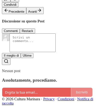
Condividi
Precedente
Avanti
Discussione su questo Post
Commenti
Restack
Il meglio di
Ultime
Nessun post
Assolutamente, procediamo.
Iscriviti
© 2026 Cultura Marinara
·
Privacy
∙
Condizioni
∙
Notifica di
raccolta