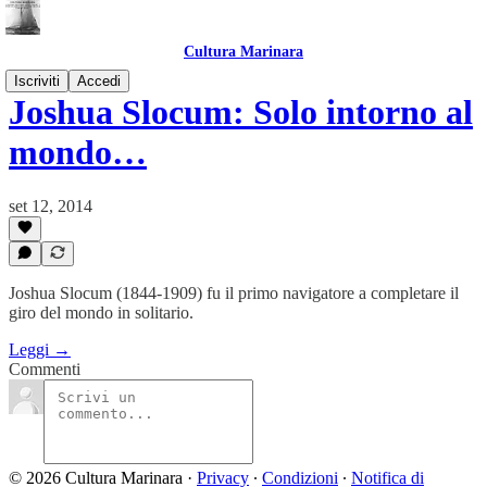
Cultura Marinara
Iscriviti
Accedi
Joshua Slocum: Solo intorno al
mondo…
set 12, 2014
Joshua Slocum (1844-1909) fu il primo navigatore a completare il
giro del mondo in solitario.
Leggi →
Commenti
© 2026 Cultura Marinara
·
Privacy
∙
Condizioni
∙
Notifica di