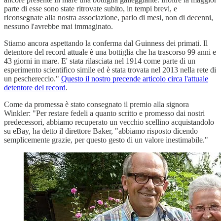
parte di esse sono state ritrovate subito, in tempi brevi, e
riconsegnate alla nostra associazione, parlo di mesi, non di decenni,
nessuno l'avrebbe mai immaginato.
Stiamo ancora aspettando la conferma dal Guinness dei primati. Il
detentore del record attuale è una bottiglia che ha trascorso 99 anni e
43 giorni in mare. E' stata rilasciata nel 1914 come parte di un
esperimento scientifico simile ed è stata trovata nel 2013 nella rete di
un peschereccio."
Questo il nostro precende articolo circa l'attuale
detentore del record
.
Come da promessa è stato consegnato il premio alla signora
Winkler: "Per restare fedeli a quanto scritto e promesso dai nostri
predecessori, abbiamo recuperato un vecchio scellino acquistandolo
su eBay, ha detto il direttore Baker, "abbiamo risposto dicendo
semplicemente grazie, per questo gesto di un valore inestimabile."