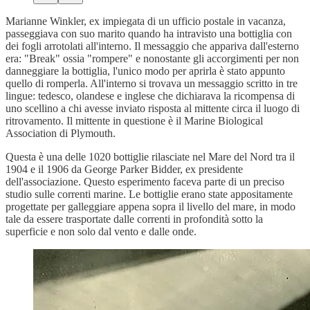
Marianne Winkler, ex impiegata di un ufficio postale in vacanza,
passeggiava con suo marito quando ha intravisto una bottiglia con
dei fogli arrotolati all'interno. Il messaggio che appariva dall'esterno
era: "Break" ossia "rompere" e nonostante gli accorgimenti per non
danneggiare la bottiglia, l'unico modo per aprirla è stato appunto
quello di romperla. All'interno si trovava un messaggio scritto in tre
lingue: tedesco, olandese e inglese che dichiarava la ricompensa di
uno scellino a chi avesse inviato risposta al mittente circa il luogo di
ritrovamento. Il mittente in questione è il Marine Biological
Association di Plymouth.
Questa è una delle 1020 bottiglie rilasciate nel Mare del Nord tra il
1904 e il 1906 da George Parker Bidder, ex presidente
dell'associazione. Questo esperimento faceva parte di un preciso
studio sulle correnti marine. Le bottiglie erano state appositamente
progettate per galleggiare appena sopra il livello del mare, in modo
tale da essere trasportate dalle correnti in profondità sotto la
superficie e non solo dal vento e dalle onde.