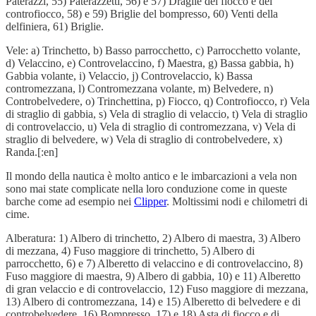
Paterazzi, 55) Paterazzetti, 56) e 57) Draglie del fiocco e del
controfiocco, 58) e 59) Briglie del bompresso, 60) Venti della
delfiniera, 61) Briglie.
Vele: a) Trinchetto, b) Basso parrocchetto, c) Parrocchetto volante,
d) Velaccino, e) Controvelaccino, f) Maestra, g) Bassa gabbia, h)
Gabbia volante, i) Velaccio, j) Controvelaccio, k) Bassa
contromezzana, l) Contromezzana volante, m) Belvedere, n)
Controbelvedere, o) Trinchettina, p) Fiocco, q) Controfiocco, r) Vela
di straglio di gabbia, s) Vela di straglio di velaccio, t) Vela di straglio
di controvelaccio, u) Vela di straglio di contromezzana, v) Vela di
straglio di belvedere, w) Vela di straglio di controbelvedere, x)
Randa.[:en]
Il mondo della nautica è molto antico e le imbarcazioni a vela non
sono mai state complicate nella loro conduzione come in queste
barche come ad esempio nei
Clipper
. Moltissimi nodi e chilometri di
cime.
Alberatura: 1) Albero di trinchetto, 2) Albero di maestra, 3) Albero
di mezzana, 4) Fuso maggiore di trinchetto, 5) Albero di
parrocchetto, 6) e 7) Alberetto di velaccino e di controvelaccino, 8)
Fuso maggiore di maestra, 9) Albero di gabbia, 10) e 11) Alberetto
di gran velaccio e di controvelaccio, 12) Fuso maggiore di mezzana,
13) Albero di contromezzana, 14) e 15) Alberetto di belvedere e di
controbelvedere, 16) Bompresso, 17) e 18) Asta di fiocco e di