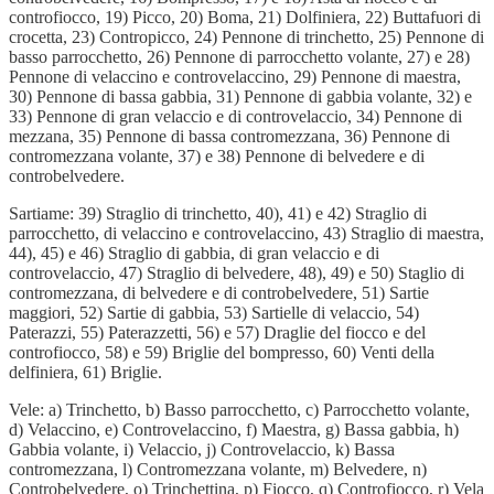
controfiocco, 19) Picco, 20) Boma, 21) Dolfiniera, 22) Buttafuori di
crocetta, 23) Contropicco, 24) Pennone di trinchetto, 25) Pennone di
basso parrocchetto, 26) Pennone di parrocchetto volante, 27) e 28)
Pennone di velaccino e controvelaccino, 29) Pennone di maestra,
30) Pennone di bassa gabbia, 31) Pennone di gabbia volante, 32) e
33) Pennone di gran velaccio e di controvelaccio, 34) Pennone di
mezzana, 35) Pennone di bassa contromezzana, 36) Pennone di
contromezzana volante, 37) e 38) Pennone di belvedere e di
controbelvedere.
Sartiame: 39) Straglio di trinchetto, 40), 41) e 42) Straglio di
parrocchetto, di velaccino e controvelaccino, 43) Straglio di maestra,
44), 45) e 46) Straglio di gabbia, di gran velaccio e di
controvelaccio, 47) Straglio di belvedere, 48), 49) e 50) Staglio di
contromezzana, di belvedere e di controbelvedere, 51) Sartie
maggiori, 52) Sartie di gabbia, 53) Sartielle di velaccio, 54)
Paterazzi, 55) Paterazzetti, 56) e 57) Draglie del fiocco e del
controfiocco, 58) e 59) Briglie del bompresso, 60) Venti della
delfiniera, 61) Briglie.
Vele: a) Trinchetto, b) Basso parrocchetto, c) Parrocchetto volante,
d) Velaccino, e) Controvelaccino, f) Maestra, g) Bassa gabbia, h)
Gabbia volante, i) Velaccio, j) Controvelaccio, k) Bassa
contromezzana, l) Contromezzana volante, m) Belvedere, n)
Controbelvedere, o) Trinchettina, p) Fiocco, q) Controfiocco, r) Vela