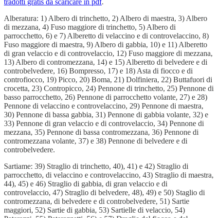
tradotti gratis da scaricare in pdf
.
Alberatura: 1) Albero di trinchetto, 2) Albero di maestra, 3) Albero
di mezzana, 4) Fuso maggiore di trinchetto, 5) Albero di
parrocchetto, 6) e 7) Alberetto di velaccino e di controvelaccino, 8)
Fuso maggiore di maestra, 9) Albero di gabbia, 10) e 11) Alberetto
di gran velaccio e di controvelaccio, 12) Fuso maggiore di mezzana,
13) Albero di contromezzana, 14) e 15) Alberetto di belvedere e di
controbelvedere, 16) Bompresso, 17) e 18) Asta di fiocco e di
controfiocco, 19) Picco, 20) Boma, 21) Dolfiniera, 22) Buttafuori di
crocetta, 23) Contropicco, 24) Pennone di trinchetto, 25) Pennone di
basso parrocchetto, 26) Pennone di parrocchetto volante, 27) e 28)
Pennone di velaccino e controvelaccino, 29) Pennone di maestra,
30) Pennone di bassa gabbia, 31) Pennone di gabbia volante, 32) e
33) Pennone di gran velaccio e di controvelaccio, 34) Pennone di
mezzana, 35) Pennone di bassa contromezzana, 36) Pennone di
contromezzana volante, 37) e 38) Pennone di belvedere e di
controbelvedere.
Sartiame: 39) Straglio di trinchetto, 40), 41) e 42) Straglio di
parrocchetto, di velaccino e controvelaccino, 43) Straglio di maestra,
44), 45) e 46) Straglio di gabbia, di gran velaccio e di
controvelaccio, 47) Straglio di belvedere, 48), 49) e 50) Staglio di
contromezzana, di belvedere e di controbelvedere, 51) Sartie
maggiori, 52) Sartie di gabbia, 53) Sartielle di velaccio, 54)