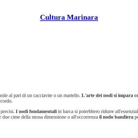
Cultura Marinara
nsile al pari di un cacciavite o un martello.
L'arte dei nodi si impara c
ccordo.
 precisi.
I nodi fondamentali
in barca si potrebbero ridurre all'essenzia
e due cime della stessa dimensione o all'occorrenza
il nodo bandiera
pe