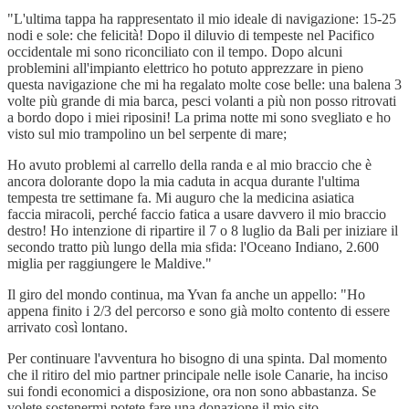
"L'ultima tappa ha rappresentato il mio ideale di navigazione: 15-25
nodi e sole: che felicità! Dopo il diluvio di tempeste nel Pacifico
occidentale mi sono riconciliato con il tempo. Dopo alcuni
problemini all'impianto elettrico ho potuto apprezzare in pieno
questa navigazione che mi ha regalato molte cose belle: una balena 3
volte più grande di mia barca, pesci volanti a più non posso ritrovati
a bordo dopo i miei riposini! La prima notte mi sono svegliato e ho
visto sul mio trampolino un bel serpente di mare;
Ho avuto problemi al carrello della randa e al mio braccio che è
ancora dolorante dopo la mia caduta in acqua durante l'ultima
tempesta tre settimane fa. Mi auguro che la medicina asiatica
faccia miracoli, perché faccio fatica a usare davvero il mio braccio
destro! Ho intenzione di ripartire il 7 o 8 luglio da Bali per iniziare il
secondo tratto più lungo della mia sfida: l'Oceano Indiano, 2.600
miglia per raggiungere le Maldive."
Il giro del mondo continua, ma Yvan fa anche un appello: "Ho
appena finito i 2/3 del percorso e sono già molto contento di essere
arrivato così lontano.
Per continuare l'avventura ho bisogno di una spinta. Dal momento
che il ritiro del mio partner principale nelle isole Canarie, ha inciso
sui fondi economici a disposizione, ora non sono abbastanza. Se
volete sostenermi potete fare una donazione il mio sito