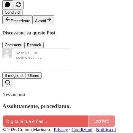
Condividi
Precedente
Avanti
Discussione su questo Post
Commenti
Restack
Il meglio di
Ultime
Nessun post
Assolutamente, procediamo.
Iscriviti
© 2026 Cultura Marinara
·
Privacy
∙
Condizioni
∙
Notifica di