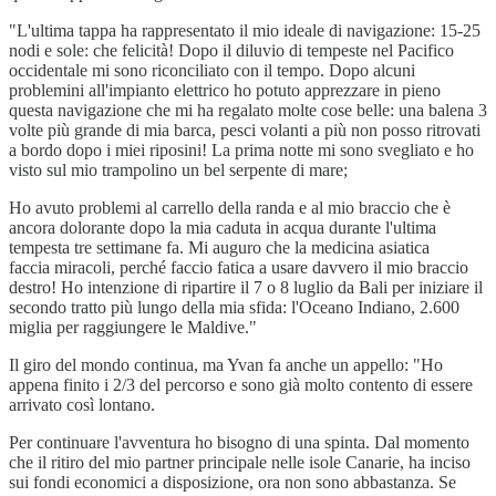
"L'ultima tappa ha rappresentato il mio ideale di navigazione: 15-25
nodi e sole: che felicità! Dopo il diluvio di tempeste nel Pacifico
occidentale mi sono riconciliato con il tempo. Dopo alcuni
problemini all'impianto elettrico ho potuto apprezzare in pieno
questa navigazione che mi ha regalato molte cose belle: una balena 3
volte più grande di mia barca, pesci volanti a più non posso ritrovati
a bordo dopo i miei riposini! La prima notte mi sono svegliato e ho
visto sul mio trampolino un bel serpente di mare;
Ho avuto problemi al carrello della randa e al mio braccio che è
ancora dolorante dopo la mia caduta in acqua durante l'ultima
tempesta tre settimane fa. Mi auguro che la medicina asiatica
faccia miracoli, perché faccio fatica a usare davvero il mio braccio
destro! Ho intenzione di ripartire il 7 o 8 luglio da Bali per iniziare il
secondo tratto più lungo della mia sfida: l'Oceano Indiano, 2.600
miglia per raggiungere le Maldive."
Il giro del mondo continua, ma Yvan fa anche un appello: "Ho
appena finito i 2/3 del percorso e sono già molto contento di essere
arrivato così lontano.
Per continuare l'avventura ho bisogno di una spinta. Dal momento
che il ritiro del mio partner principale nelle isole Canarie, ha inciso
sui fondi economici a disposizione, ora non sono abbastanza. Se