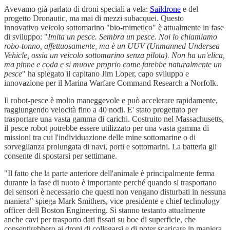
Avevamo già parlato di droni speciali a vela:
Saildrone
e del
progetto Dronautic, ma mai di mezzi subacquei. Questo
innovativo veicolo sottomarino "bio-mimetico" è attualmente in fase
di sviluppo: "
Imita un pesce. Sembra un pesce. Noi lo chiamiamo
robo-tonno, affettuosamente, ma è un UUV (Unmanned Undersea
Vehicle, ossia un veicolo sottomarino senza pilota). Non ha un'elica,
ma pinne e coda e si muove proprio come farebbe naturalmente un
pesce
" ha spiegato il capitano Jim Loper, capo sviluppo e
innovazione per il Marina Warfare Command Research a Norfolk.
Il robot-pesce è molto maneggevole e può accelerare rapidamente,
raggiungendo velocità fino a 40 nodi. E' stato progettato per
trasportare una vasta gamma di carichi. Costruito nel Massachusetts,
il pesce robot potrebbe essere utilizzato per una vasta gamma di
missioni tra cui l'individuazione delle mine sottomarine o di
sorveglianza prolungata di navi, porti e sottomarini. La batteria gli
consente di spostarsi per settimane.
"Il fatto che la parte anteriore dell'animale è principalmente ferma
durante la fase di nuoto è importante perché quando si trasportano
dei sensori è necessario che questi non vengano disturbati in nessuna
maniera" spiega Mark Smithers, vice presidente e chief technology
officer dell Boston Engineering. Si stanno testanto attualmente
anche cavi per trasporto dati fissati su boe di superficie, che
consentirebbero ai droni di collegarsi e di poter scaricare in maniera