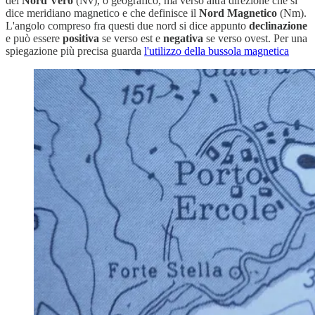
del
Nord Vero
(Nv), o geografico, ma verso altra direzione che si
dice meridiano magnetico e che definisce il
Nord Magnetico
(Nm).
L'angolo compreso fra questi due nord si dice appunto
declinazione
e può essere
positiva
se verso est e
negativa
se verso ovest. Per una
spiegazione più precisa guarda
l'utilizzo della bussola magnetica