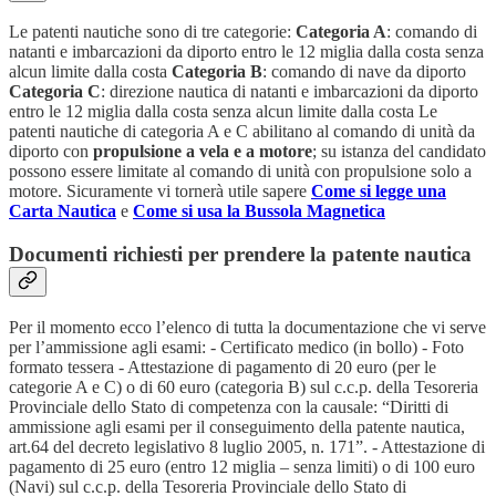
Le patenti nautiche sono di tre categorie:
Categoria A
: comando di
natanti e imbarcazioni da diporto entro le 12 miglia dalla costa senza
alcun limite dalla costa
Categoria B
: comando di nave da diporto
Categoria C
: direzione nautica di natanti e imbarcazioni da diporto
entro le 12 miglia dalla costa senza alcun limite dalla costa Le
patenti nautiche di categoria A e C abilitano al comando di unità da
diporto con
propulsione a vela e a motore
; su istanza del candidato
possono essere limitate al comando di unità con propulsione solo a
motore. Sicuramente vi tornerà utile sapere
Come si legge una
Carta Nautica
e
Come si usa la Bussola Magnetica
Documenti richiesti per prendere la patente nautica
Per il momento ecco l’elenco di tutta la documentazione che vi serve
per l’ammissione agli esami: - Certificato medico (in bollo) - Foto
formato tessera - Attestazione di pagamento di 20 euro (per le
categorie A e C) o di 60 euro (categoria B) sul c.c.p. della Tesoreria
Provinciale dello Stato di competenza con la causale: “Diritti di
ammissione agli esami per il conseguimento della patente nautica,
art.64 del decreto legislativo 8 luglio 2005, n. 171”. - Attestazione di
pagamento di 25 euro (entro 12 miglia – senza limiti) o di 100 euro
(Navi) sul c.c.p. della Tesoreria Provinciale dello Stato di