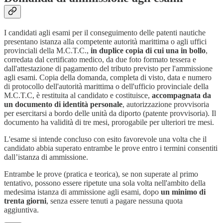
I candidati agli esami per il conseguimento delle patenti nautiche
presentano istanza alla competente autorità marittima o agli uffici
provinciali della M.C.T.C.,
in duplice copia di cui una in bollo
,
corredata dal certificato medico, da due foto formato tessera e
dall'attestazione di pagamento del tributo previsto per l'ammissione
agli esami. Copia della domanda, completa di visto, data e numero
di protocollo dell'autorità marittima o dell'ufficio provinciale della
M.C.T.C, è restituita al candidato e costituisce,
accompagnata da
un documento di identità personale
, autorizzazione provvisoria
per esercitarsi a bordo delle unità da diporto (patente provvisoria). Il
documento ha validità di tre mesi, prorogabile per ulteriori tre mesi.
L'esame si intende concluso con esito favorevole una volta che il
candidato abbia superato entrambe le prove entro i termini consentiti
dall’istanza di ammissione.
Entrambe le prove (pratica e teorica), se non superate al primo
tentativo, possono essere ripetute una sola volta nell'ambito della
medesima istanza di ammissione agli esami, dopo
un minimo di
trenta giorni
, senza essere tenuti a pagare nessuna quota
aggiuntiva.