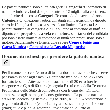
Le patenti nautiche sono di tre categorie:
Categoria A
: comando di
natanti e imbarcazioni da diporto entro le 12 miglia dalla costa senza
alcun limite dalla costa
Categoria B
: comando di nave da diporto
Categoria C
: direzione nautica di natanti e imbarcazioni da diporto
entro le 12 miglia dalla costa senza alcun limite dalla costa Le
patenti nautiche di categoria A e C abilitano al comando di unità da
diporto con
propulsione a vela e a motore
; su istanza del candidato
possono essere limitate al comando di unità con propulsione solo a
motore. Sicuramente vi tornerà utile sapere
Come si legge una
Carta Nautica
e
Come si usa la Bussola Magnetica
Documenti richiesti per prendere la patente nautica
Per il momento ecco l’elenco di tutta la documentazione che vi serve
per l’ammissione agli esami: - Certificato medico (in bollo) - Foto
formato tessera - Attestazione di pagamento di 20 euro (per le
categorie A e C) o di 60 euro (categoria B) sul c.c.p. della Tesoreria
Provinciale dello Stato di competenza con la causale: “Diritti di
ammissione agli esami per il conseguimento della patente nautica,
art.64 del decreto legislativo 8 luglio 2005, n. 171”. - Attestazione di
pagamento di 25 euro (entro 12 miglia – senza limiti) o di 100 euro
(Navi) sul c.c.p. della Tesoreria Provinciale dello Stato di