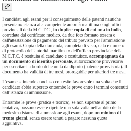
I candidati agli esami per il conseguimento delle patenti nautiche
presentano istanza alla competente autorità marittima o agli uffici
provinciali della M.C.T.C.,
in duplice copia di cui una in bollo
,
corredata dal certificato medico, da due foto formato tessera e
dall'attestazione di pagamento del tributo previsto per l'ammissione
agli esami. Copia della domanda, completa di visto, data e numero
di protocollo dell'autorità marittima o dell'ufficio provinciale della
M.C.T.C, è restituita al candidato e costituisce,
accompagnata da
un documento di identità personale
, autorizzazione provvisoria
per esercitarsi a bordo delle unità da diporto (patente provvisoria). Il
documento ha validità di tre mesi, prorogabile per ulteriori tre mesi.
L'esame si intende concluso con esito favorevole una volta che il
candidato abbia superato entrambe le prove entro i termini consentiti
dall’istanza di ammissione.
Entrambe le prove (pratica e teorica), se non superate al primo
tentativo, possono essere ripetute una sola volta nell'ambito della
medesima istanza di ammissione agli esami, dopo
un minimo di
trenta giorni
, senza essere tenuti a pagare nessuna quota
aggiuntiva.