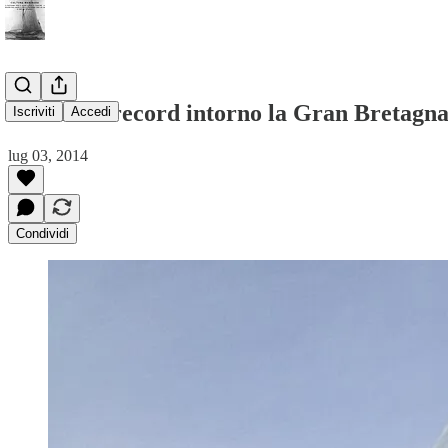
Battuto il record intorno la Gran Bretagn
Iscriviti
Accedi
lug 03, 2014
Condividi