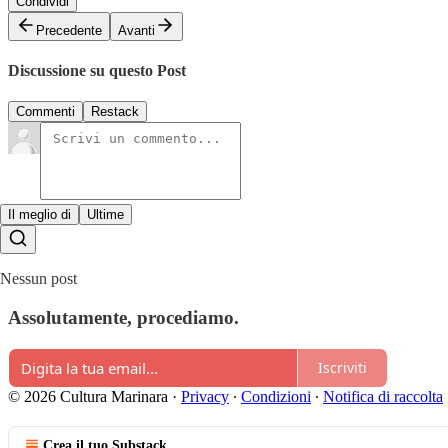
Condividi
Precedente
Avanti
Discussione su questo Post
Commenti
Restack
Il meglio di
Ultime
Nessun post
Assolutamente, procediamo.
Iscriviti
© 2026 Cultura Marinara
·
Privacy
∙
Condizioni
∙
Notifica di raccolta
Crea il tuo Substack