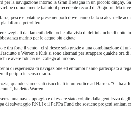
rd per la navigazione intorno la Gran Bretagna in un piccolo dinghy. 
e avrebbe comodamente battuto il precedente record di 76 giorni. Ma inve
irra, pesce e patatine prese nei porti dove hanno fatto scalo; nelle acqu
piattaforma petrolifera.
sere svegliati dai lamenti delle foche alla vista di delfini anche di nott
bbastanza marino per le acque più agitate.
 tira forte il vento, ci si riesce solo grazie a una combinazione di un'
all'asciutto e Warren e Kirk si sono alternati per strappare qualche ora 
nchi e avere fiducia nel collega al timone.
cenni di esperienza di navigazione ed entrambi hanno partecipato a rega
e il periplo in senso orario.
ozia, quando siamo stati risucchiati in un vortice ad Hafren. "Ci ha afferr
venuti", ha detto Warren
senza una nave appoggio e di essere stato colpito dalla gentilezza degli
a di salvataggio RNLI e il PaPPa Fund che sostiene progetti sanitari ed