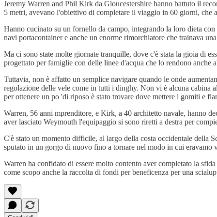
Jeremy Warren and Phil Kirk da Gloucestershire hanno battuto il reco
5 metri, avevano l'obiettivo di completare il viaggio in 60 giorni, ch
Hanno cucinato su un fornello da campo, integrando la loro dieta con b
navi portacontainer e anche un enorme rimorchiatore che trainava una 
Ma ci sono state molte giornate tranquille, dove c'è stata la gioia di es
progettato per famiglie con delle linee d'acqua che lo rendono anche a
Tuttavia, non è affatto un semplice navigare quando le onde aumentano e
regolazione delle vele come in tutti i dinghy. Non vi è alcuna cabina 
per ottenere un po 'di riposo è stato trovare dove mettere i gomiti e fia
Warren, 56 anni mprenditore, e Kirk, a 40 architetto navale, hanno de
aver lasciato Weymouth l'equipaggio si sono riretti a destra per compier
C'è stato un momento difficile, al largo della costa occidentale della Sc
sputato in un gorgo di nuovo fino a tornare nel modo in cui eravamo 
Warren ha confidato di essere molto contento aver completato la sfida 
come scopo anche la raccolta di fondi per beneficenza per una scialupp