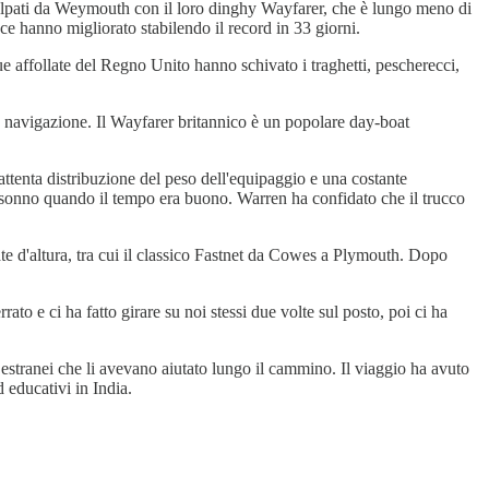
Salpati da Weymouth con il loro dinghy Wayfarer, che è lungo meno di
ce hanno migliorato stabilendo il record in 33 giorni.
e affollate del Regno Unito hanno schivato i traghetti, pescherecci,
e in navigazione. Il Wayfarer britannico è un popolare day-boat
attenta distribuzione del peso dell'equipaggio e una costante
di sonno quando il tempo era buono. Warren ha confidato che il trucco
te d'altura, tra cui il classico Fastnet da Cowes a Plymouth. Dopo
ato e ci ha fatto girare su noi stessi due volte sul posto, poi ci ha
 estranei che li avevano aiutato lungo il cammino. Il viaggio ha avuto
 educativi in India.